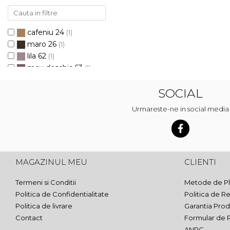
cafeniu 24
(1)
maro 26
(1)
lila 62
(1)
mov deschis 63
(1)
mov 69
(1)
SOCIAL
crem prafuit 251
(1)
bej nisip 252
(1)
Urmareste-ne in social media
capucino 253
(1)
roz prafuit 254
(1)
roz 255
(1)
rosu 256
(1)
MAGAZINUL MEU
CLIENTI
galben 257
(1)
mustar 258
(1)
Termeni si Conditii
Metode de Pl
turcoaz 259
(1)
Politica de Confidentialitate
Politica de Re
verde 260
(1)
Politica de livrare
Garantia Prod
albastru azur 261
(1)
Contact
Formular de 
albastru pastel 262
(1)
ANPC