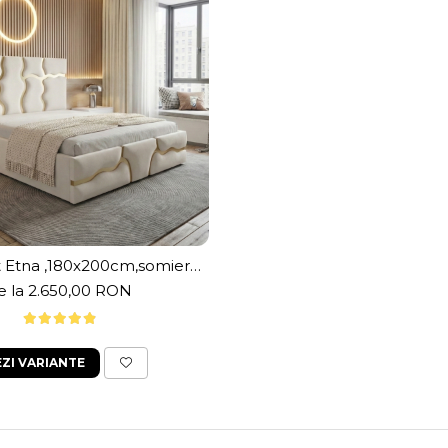
t Etna ,180x200cm,somiera
ica rabatabila,spatiu
e la 2.650,00 RON
ozitare,crem prafuit
EZI VARIANTE