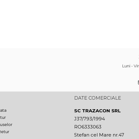
Luni - V
DATE COMERCIALE
ata
SC TRAZACON SRL
tur
J37/793/1994
uselor
RO6333063
Retur
Stefan cel Mare nr.47