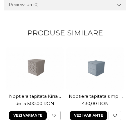
Review-uri
(0)
PRODUSE SIMILARE
Noptiera tapitata Kirra2
Noptiera tapitata simpla
,2 sertare
,2 sertare
de la 500,00 RON
430,00 RON
VEZI VARIANTE
VEZI VARIANTE