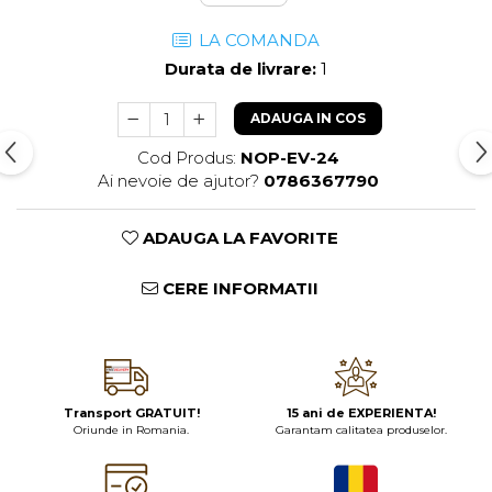
LA COMANDA
Durata de livrare:
1
ADAUGA IN COS
Cod Produs:
NOP-EV-24
Ai nevoie de ajutor?
0786367790
ADAUGA LA FAVORITE
CERE INFORMATII
Transport GRATUIT!
15 ani de EXPERIENTA!
Oriunde in Romania.
Garantam calitatea produselor.