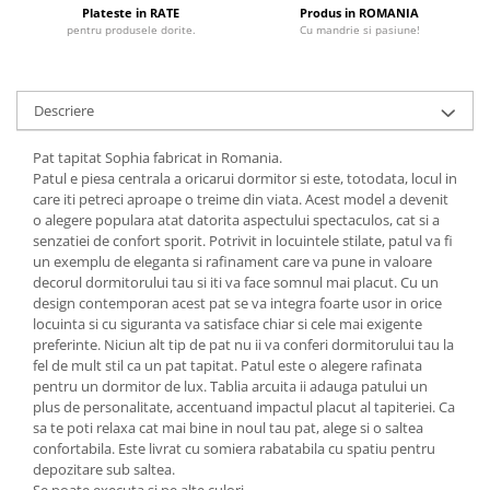
Plateste in RATE
Produs in ROMANIA
pentru produsele dorite.
Cu mandrie si pasiune!
Descriere
Pat tapitat Sophia fabricat in Romania.
Patul e piesa centrala a oricarui dormitor si este, totodata, locul in
care iti petreci aproape o treime din viata. Acest model a devenit
o alegere populara atat datorita aspectului spectaculos, cat si a
senzatiei de confort sporit. Potrivit in locuintele stilate, patul va fi
un exemplu de eleganta si rafinament care va pune in valoare
decorul dormitorului tau si iti va face somnul mai placut. Cu un
design contemporan acest pat se va integra foarte usor in orice
locuinta si cu siguranta va satisface chiar si cele mai exigente
preferinte. Niciun alt tip de pat nu ii va conferi dormitorului tau la
fel de mult stil ca un pat tapitat. Patul este o alegere rafinata
pentru un dormitor de lux. Tablia arcuita ii adauga patului un
plus de personalitate, accentuand impactul placut al tapiteriei. Ca
sa te poti relaxa cat mai bine in noul tau pat, alege si o saltea
confortabila. Este livrat cu somiera rabatabila cu spatiu pentru
depozitare sub saltea.