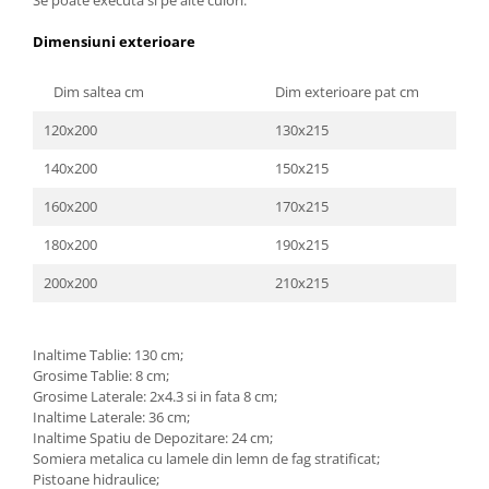
Se poate executa si pe alte culori.
Dimensiuni exterioare
Dim saltea cm
Dim exterioare pat cm
120x200
130x215
140x200
150x215
160x200
170x215
180x200
190x215
200x200
210x215
Inaltime Tablie: 130 cm;
Grosime Tablie: 8 cm;
Grosime Laterale: 2x4.3 si in fata 8 cm;
Inaltime Laterale: 36 cm;
Inaltime Spatiu de Depozitare: 24 cm;
Somiera metalica cu lamele din lemn de fag stratificat;
Pistoane hidraulice;