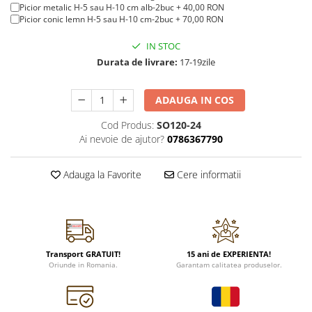
Picior metalic
H-5
sau
H-10
cm alb-2buc + 40,00 RON
Picior conic lemn
H-5
sau
H-10
cm-2buc + 70,00 RON
IN STOC
Durata de livrare:
17-19zile
ADAUGA IN COS
Cod Produs:
SO120-24
Ai nevoie de ajutor?
0786367790
Adauga la Favorite
Cere informatii
Transport GRATUIT!
15 ani de EXPERIENTA!
Oriunde in Romania.
Garantam calitatea produselor.