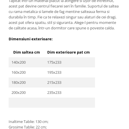
Tapitat într-un material placut la atingere si ușor de întretinut,
acest pat devine centrul fiecarei seri în familie. Suportul de saltea
cu rama metalica si lamele de fag mentine salteaua ferma si
durabila în timp. Fie ca te relaxezi singur sau alaturi de cei dragi,
acest pat ofera spatiu, stil și siguranta. Alege-l pentru momente
de calitate acasa, într-un dormitor care spune o poveste calda.
Dimensiuni exterioare:
Dim saltea cm
Dim exterioare pat cm
140x200
175x233
160x200
195x233
180x200
215x233
200x200
235x233
Inaltime Tablie: 130 cm;
Grosime Tablie: 22 cm;