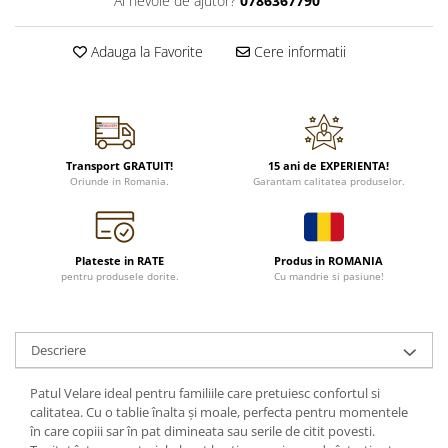
Ai nevoie de ajutor?
0786367790
Adauga la Favorite
Cere informatii
Transport GRATUIT!
15 ani de EXPERIENTA!
Oriunde in Romania.
Garantam calitatea produselor.
Plateste in RATE
Produs in ROMANIA
pentru produsele dorite.
Cu mandrie si pasiune!
Descriere
Patul Velare ideal pentru familiile care pretuiesc confortul si
calitatea. Cu o tablie înalta și moale, perfecta pentru momentele
în care copiii sar în pat dimineata sau serile de citit povesti.