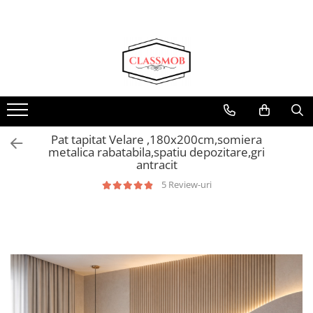
Pat tapitat Velare ,180x200cm,somiera
metalica rabatabila,spatiu depozitare,gri
antracit
5 Review-uri