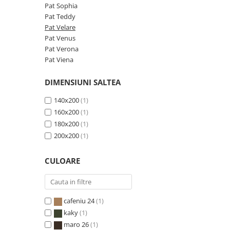
Pat Sophia
Pat Teddy
Pat Velare
Pat Venus
Pat Verona
Pat Viena
DIMENSIUNI SALTEA
140x200
(1)
160x200
(1)
180x200
(1)
200x200
(1)
CULOARE
cafeniu 24
(1)
kaky
(1)
maro 26
(1)