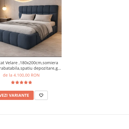
itat Velare ,180x200cm,somiera
rabatabila,spatiu depozitare,gri
antracit
de la 4.100,00 RON
VEZI VARIANTE