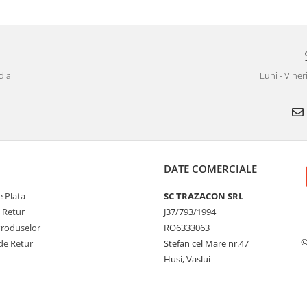
dia
Luni - Viner
DATE COMERCIALE
 Plata
SC TRAZACON SRL
e Retur
J37/793/1994
Produselor
RO6333063
©
de Retur
Stefan cel Mare nr.47
Husi, Vaslui