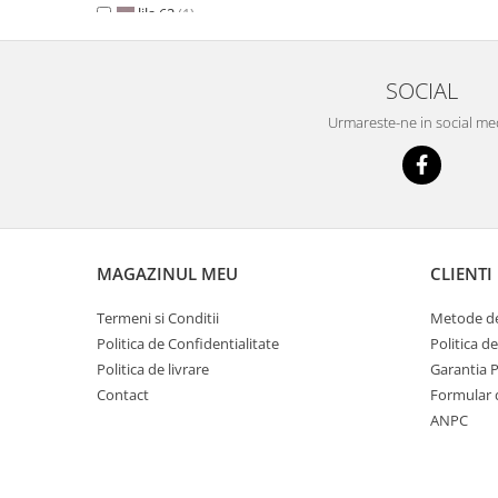
lila 62
(1)
mov deschis 63
(1)
mov 69
(1)
SOCIAL
crem prafuit 251
(1)
bej nisip 252
(1)
Urmareste-ne in social me
capucino 253
(1)
roz prafuit 254
(1)
roz 255
(1)
rosu 256
(1)
galben 257
(1)
mustar 258
(1)
MAGAZINUL MEU
CLIENTI
turcoaz 259
(1)
Termeni si Conditii
Metode de
verde 260
(1)
Politica de Confidentialitate
Politica d
albastru azur 261
(1)
Politica de livrare
Garantia 
albastru pastel 262
(1)
Contact
Formular 
bleumarin 263
(1)
ANPC
gri deschis 264
(1)
gri arctic 265
(1)
gri 266
(1)