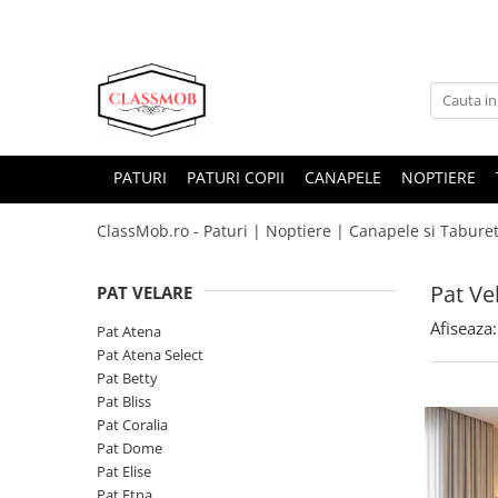
PATURI
PATURI COPII
CANAPELE
NOPTIERE
ClassMob.ro - Paturi | Noptiere | Canapele si Tabureti
Pat Ve
PAT VELARE
Afiseaza:
Pat Atena
Pat Atena Select
Pat Betty
Pat Bliss
Pat Coralia
Pat Dome
Pat Elise
Pat Etna