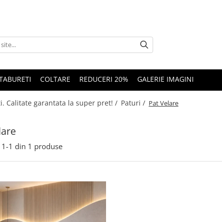
TABURETI
COLTARE
REDUCERI 20%
GALERIE IMAGINI
. Calitate garantata la super pret! /
Paturi /
Pat Velare
lare
1-
1
din
1
produse