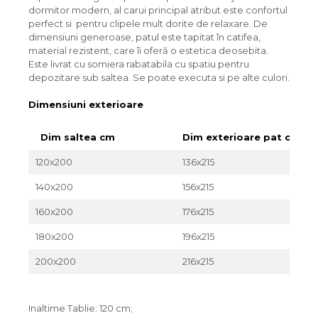
dormitor modern, al carui principal atribut este confortul
perfect si pentru clipele mult dorite de relaxare. De
dimensiuni generoase, patul este tapitat în catifea,
material rezistent, care îi oferă o estetica deosebita.
Este livrat cu somiera rabatabila cu spatiu pentru
depozitare sub saltea. Se poate executa si pe alte culori.
Dimensiuni exterioare
Dim saltea cm
Dim exterioare pat cm
120x200
136x215
140x200
156x215
160x200
176x215
180x200
196x215
200x200
216x215
Inaltime Tablie: 120 cm;