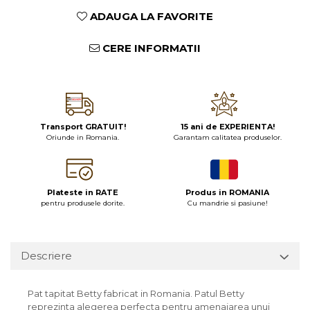
ADAUGA LA FAVORITE
CERE INFORMATII
Transport GRATUIT!
15 ani de EXPERIENTA!
Oriunde in Romania.
Garantam calitatea produselor.
Plateste in RATE
Produs in ROMANIA
pentru produsele dorite.
Cu mandrie si pasiune!
Descriere
Pat tapitat Betty fabricat in Romania. Patul Betty
reprezinta alegerea perfecta pentru amenajarea unui