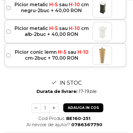
Picior metalic
H-5
sau
H-10
cm
negru-2buc + 40,00 RON
Picior metalic
H-5
sau
H-10
cm
alb-2buc + 40,00 RON
Picior conic lemn
H-5
sau
H-10
cm-2buc + 70,00 RON
IN STOC
Durata de livrare:
17-19zile
ADAUGA IN COS
Cod Produs:
BE160-251
Ai nevoie de ajutor?
0786367790