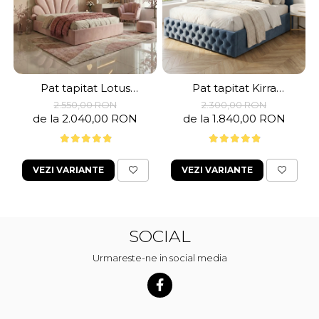
Pat tapitat Lotus
Pat tapitat Kirra
,140x200cm,somiera
,160x200cm,somiera
2.550,00 RON
2.300,00 RON
metalica
metalica
de la 2.040,00 RON
de la 1.840,00 RON
rabatabila,spatiu
rabatabila,spatiu
depozitare,roz pal
depozitare,albastru
pastel
VEZI VARIANTE
VEZI VARIANTE
SOCIAL
Urmareste-ne in social media