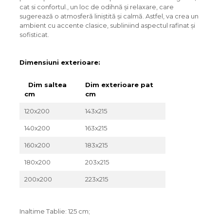
cat si confortul., un loc de odihnă și relaxare, care
sugerează o atmosferă liniștită și calmă. Astfel, va crea un
ambient cu accente clasice, subliniind aspectul rafinat și
sofisticat.
Dimensiuni exterioare:
Dim saltea
Dim exterioare pat
cm
cm
120x200
143x215
140x200
163x215
160x200
183x215
180x200
203x215
200x200
223x215
Inaltime Tablie: 125 cm;