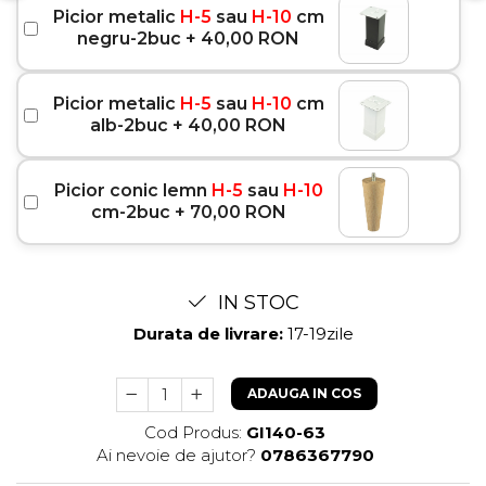
Picior metalic
H-5
sau
H-10
cm
negru-2buc + 40,00 RON
Picior metalic
H-5
sau
H-10
cm
alb-2buc + 40,00 RON
Picior conic lemn
H-5
sau
H-10
cm-2buc + 70,00 RON
IN STOC
Durata de livrare:
17-19zile
ADAUGA IN COS
Cod Produs:
GI140-63
Ai nevoie de ajutor?
0786367790