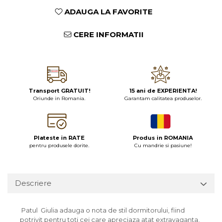
ADAUGA LA FAVORITE
CERE INFORMATII
Transport GRATUIT!
15 ani de EXPERIENTA!
Oriunde in Romania.
Garantam calitatea produselor.
Plateste in RATE
Produs in ROMANIA
pentru produsele dorite.
Cu mandrie si pasiune!
Descriere
Patul Giulia adauga o nota de stil dormitorului, fiind
potrivit pentru toti cei care apreciaza atat extravaganta,