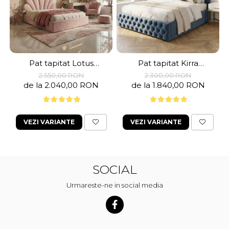
Pat tapitat Lotus
Pat tapitat Kirra
,140x200cm,somiera
,160x200cm,somiera
2.550,00 RON
2.300,00 RON
metalica
metalica
de la 2.040,00 RON
de la 1.840,00 RON
rabatabila,spatiu
rabatabila,spatiu
depozitare,roz pal
depozitare,albastru
pastel
VEZI VARIANTE
VEZI VARIANTE
SOCIAL
Urmareste-ne in social media