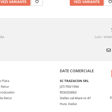
VEZI VARIANTE
VEZI VARIANTE
dia
Luni - Viner
DATE COMERCIALE
 Plata
SC TRAZACON SRL
e Retur
J37/793/1994
Produselor
RO6333063
©
de Retur
Stefan cel Mare nr.47
Husi, Vaslui