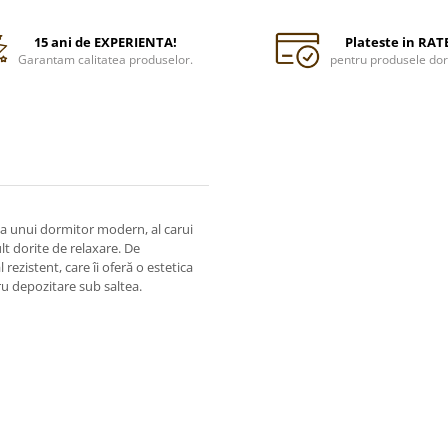
15 ani de EXPERIENTA!
Plateste in RAT
Garantam calitatea produselor.
pentru produsele dor
a unui dormitor modern, al carui
lt dorite de relaxare. De
rezistent, care îi oferă o estetica
ru depozitare sub saltea.