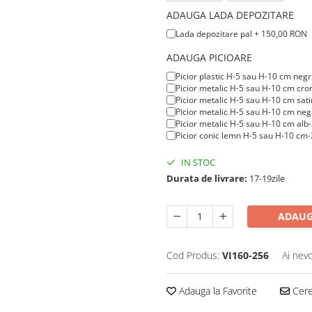
ADAUGA LADA DEPOZITARE
Lada depozitare pal + 150,00 RON
ADAUGA PICIOARE
Picior plastic
H-5
sau
H-10
cm negr
Picior metalic
H-5
sau
H-10
cm crom
Picior metalic
H-5
sau
H-10
cm sati
Picior metalic
H-5
sau
H-10
cm negr
Picior metalic
H-5
sau
H-10
cm alb-
Picior conic lemn
H-5
sau
H-10
cm-2
IN STOC
Durata de livrare:
17-19zile
ADAUG
Cod Produs:
VI160-256
Ai nevo
Adauga la Favorite
Cere 