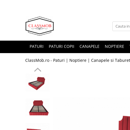
PATURI
PATURI COPII
CANAPELE
NOPTIERE
ClassMob.ro - Paturi | Noptiere | Canapele si Tabureti