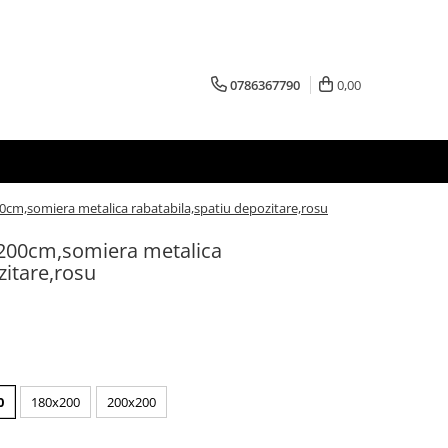
0786367790
0,00
00cm,somiera metalica rabatabila,spatiu depozitare,rosu
0x200cm,somiera metalica
zitare,rosu
0
180x200
200x200