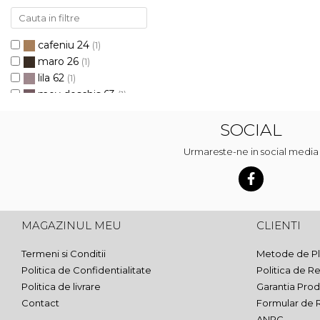
cafeniu 24
(1)
maro 26
(1)
lila 62
(1)
mov deschis 63
(1)
mov 69
(1)
SOCIAL
crem prafuit 251
(1)
bej nisip 252
(1)
Urmareste-ne in social media
capucino 253
(1)
roz prafuit 254
(1)
roz 255
(1)
rosu 256
(1)
MAGAZINUL MEU
CLIENTI
galben 257
(1)
mustar 258
(1)
Termeni si Conditii
Metode de Pl
turcoaz 259
(1)
Politica de Confidentialitate
Politica de Re
verde 260
(1)
Politica de livrare
Garantia Prod
albastru azur 261
(1)
Contact
Formular de 
albastru pastel 262
(1)
ANPC