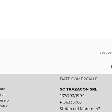
Luni - V
DATE COMERCIALE
ata
SC TRAZACON SRL
tur
J37/793/1994
uselor
RO6333063
Retur
Stefan cel Mare nr.47