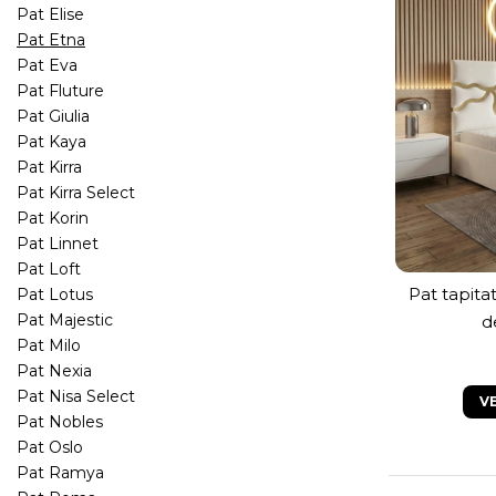
Pat Elise
Pat Etna
Pat Eva
Pat Fluture
Pat Giulia
Pat Kaya
Pat Kirra
Pat Kirra Select
Pat Korin
Pat Linnet
Pat Loft
Pat tapita
Pat Lotus
metal
Pat Majestic
d
dep
Pat Milo
Pat Nexia
Pat Nisa Select
V
Pat Nobles
Pat Oslo
Pat Ramya