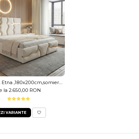
t Etna ,180x200cm,somiera
ica rabatabila,spatiu
e la 2.650,00 RON
ozitare,crem prafuit
EZI VARIANTE