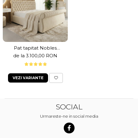
Pat tapitat Nobles
,160x200cm,somiera
de la 3.100,00 RON
metalica rabatabila,spatiu
depozitare,bej nisip
VEZI VARIANTE
SOCIAL
Urmareste-ne in social media