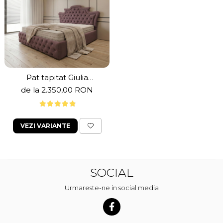
Pat tapitat Giulia
,140x200cm,somiera
de la 2.350,00 RON
metalica rabatabila,spatiu
depozitare,mov deschis
VEZI VARIANTE
SOCIAL
Urmareste-ne in social media