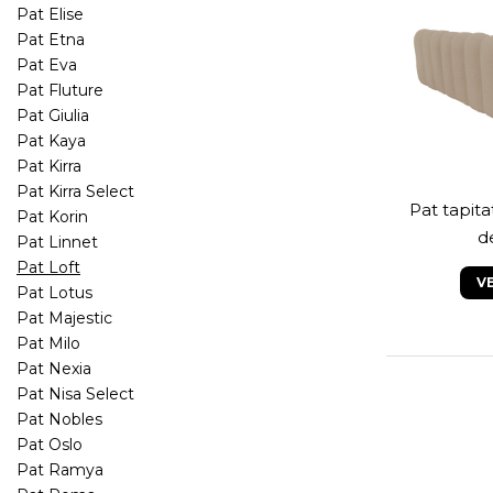
Pat Elise
Pat Etna
Pat Eva
Pat Fluture
Pat Giulia
Pat Kaya
Pat Kirra
Pat Kirra Select
Pat tapit
Pat Korin
metal
d
Pat Linnet
de
Pat Loft
V
Pat Lotus
Pat Majestic
Pat Milo
Pat Nexia
Pat Nisa Select
Pat Nobles
Pat Oslo
Pat Ramya