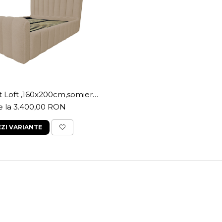
at Loft ,160x200cm,somiera
ica rabatabila,spatiu
e la 3.400,00 RON
pozitare,capucino
EZI VARIANTE